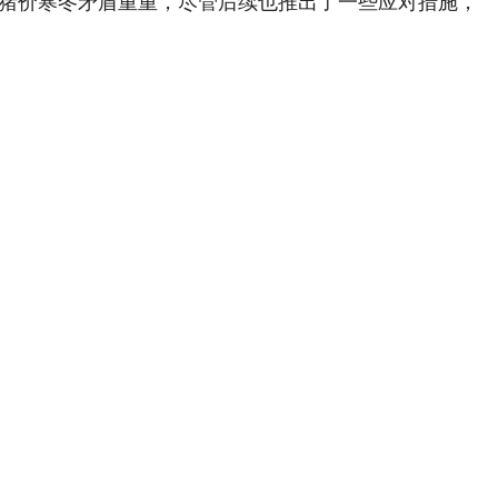
猪价寒冬矛盾重重，尽管后续也推出了一些应对措施，