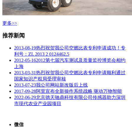
更多>>
推荐新闻
2013-08-19
热烈祝贺我公司空燃比表专利申请成功！专
利号：ZL 2013 2 0124462.5
2012-05-16
2012第七届汽车测试及质量监控博览会相约
上海
2013-03-31
热烈祝贺我公司空燃比表专利申请顺利通过
国家知识产权局受理审核
2013-07-23
我公司网站新改版后上线
2017-09-28
阿里宣布全新操作系统战略 驱动万物智能
2022-06-29
北京德天驰鼎科技有限公司传感器助力深圳
市现代农业产业园项目
微信